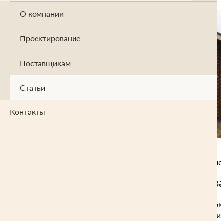
О компании
Проектирование
Поставщикам
Статьи
Контакты
что такой подход неправил
Три преимущества
Здания из кирпича, газоблок
действительно лучше строит