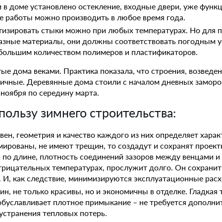
и в доме установлено остекление, входные двери, уже функ
е работы можно производить в любое время года.
тизировать стыки можно при любых температурах. Но для п
азные материалы, они должны соответствовать погодным у
 большим количеством полимеров и пластификаторов.
ые дома веками. Практика показала, что строения, возведен
етичные. Деревянные дома стоили с началом дневных заморо
 ноября по середину марта.
пользу зимнего строительства:
вен, геометрия и качество каждого из них определяет хара
ированы, не имеют трещин, то создадут и сохранят проект
по длине, плотность соединений зазоров между венцами и в
трицательных температурах, прослужит долго. Он сохранит
 И, как следствие, минимизируются эксплуатационные рас
н, не только красивы, но и экономичны в отделке. Гладкая 
 обуславливает плотное примыкание – не требуется дополни
устранения тепловых потерь.