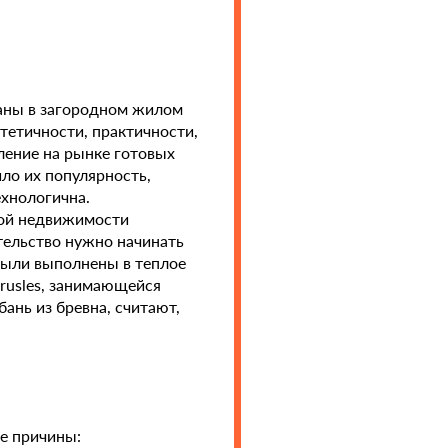
аны в загородном жилом
стетичности, практичности,
ение на рынке готовых
ло их популярность,
ехнологична.
ой недвижимости
тельство нужно начинать
были выполнены в теплое
rusles, занимающейся
ань из бревна, считают,
ые причины: