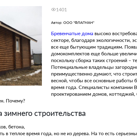
1401
Автор: ООО "ФЛАГМАН"
Бревенчатые дома
высоко востребов
секторе, благодаря экологичности, э
все еще бытующим традициям. Появл
домокомплектов еще больше увеличи
поскольку сборка таких строений – т
Потенциальные владельцы загородн
преимущественно думают, что строи
весной, чтобы все основные работы 
время года. Специалисты компании B
проектированием домов, коттеджей, б
ен. Почему?
 зимнего строительства
ов, бетона,
ь в теплое время года, но не из дерева. На то есть серьезн