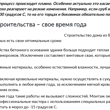
 процесс происходит плавно. Особенно актуально это касае
охо реагируют на резкие изменения. Например, если сруб и
30 градусов С, то на его торцах и боковинах обязательно 
роительства – свое время года
Строительство дома из б
рых есть свои оптимальные сроки:
ства бетонного основания здания больше подходит теплая 
аморозков. Исключения составляют винтовые сваи, которы
янные материалы, особенно естественной влажности, лучше
ключая кровельные материалы, нужно осуществлять в суху
ыполнять в любое время года, за исключением мягкой кров
нняя осень.
емя года такие работы не вызывают сложностей. Монтаж о
рофессиональные мастера с использованием специальных р
ать в мороз до -15 градусов С.