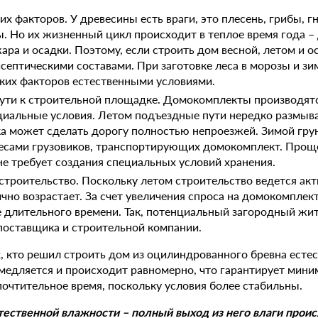
х факторов. У древесины есть враги, это плесень, грибы, г
. Но их жизненный цикл происходит в теплое время года – 
ра и осадки. Поэтому, если строить дом весной, летом и о
септическими составами. При заготовке леса в морозы и зи
ких факторов естественными условиями.
ти к строительной площадке. Домокомплекты производятся
ециальные условия. Летом подъездные пути нередко размыв
а может сделать дорогу полностью непроезжей. Зимой гру
есами грузовиков, транспортирующих домокомплект. Проще
не требует создания специальных условий хранения.
строительство. Поскольку летом строительство ведется акт
ично возрастает. За счет увеличения спроса на домокомплек
е длительного времени. Так, потенциальный загородный жи
поставщика и строительной компании.
, кто решил строить дом из оцилиндрованного бревна есте
амедляется и происходит равномерно, что гарантирует мини
очтительное время, поскольку условия более стабильны.
тественной влажности – полный выход из него влаги происх