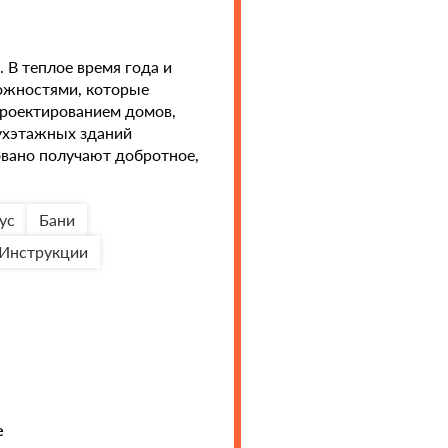
 В теплое время года и
ожностями, которые
проектированием домов,
вухэтажных зданий
овано получают добротное,
ус
Бани
Инструкции
е