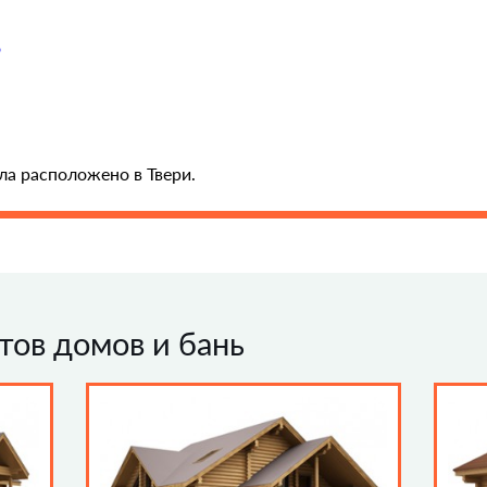
о
а расположено в Твери.
ов домов и бань