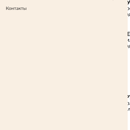
БР
про
Контакты
Прод
БР
оци
Прод
СТ
от р
Опил