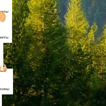
лекты
лекты
есины