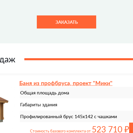
ЗАКАЗАТЬ
одаж
Баня из профбруса, проект "Мики"
Общая площадь дома
Габариты здания
Профилированный брус 145х142 с чашками
523 710 ₽
Стоимость базового комплекта от