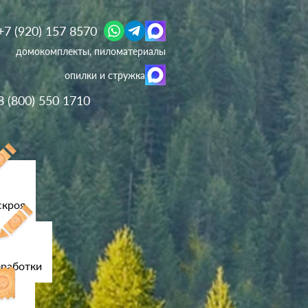
+7 (920) 157 8570
домокомплекты, пиломатериалы
опилки и стружка
8 (800) 550 1710
скроя
оработки