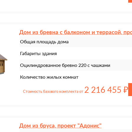
Дом из бревна с балконом и террасой, пр
Общая площадь дома
Габариты здания
Оцилиндрованное бревно 220 с чашками
Количество жилых комнат
2 216 455 ₽
Стоимость базового комплекта от
Дом из бруса, проект "Адонис"