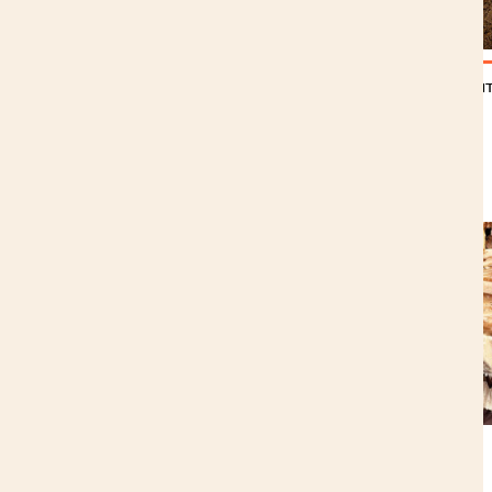
Купить щепу для арболи
блоков
Читайте также:
НАЗАД