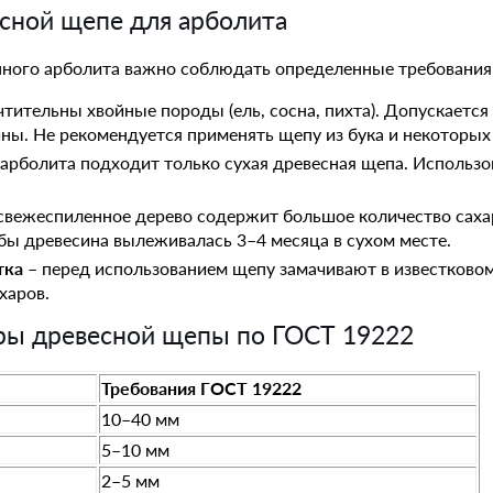
есной щепе для арболита
нного арболита важно соблюдать определенные требования
тительны хвойные породы (ель, сосна, пихта). Допускается
сины. Не рекомендуется применять щепу из бука и некоторы
 арболита подходит только сухая древесная щепа. Использ
свежеспиленное дерево содержит большое количество саха
обы древесина вылеживалась 3–4 месяца в сухом месте.
тка
– перед использованием щепу замачивают в известковом
харов.
ры древесной щепы по ГОСТ 19222
Требования ГОСТ 19222
10–40 мм
5–10 мм
2–5 мм