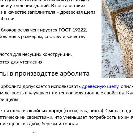
ок и утепления зданий. В составе таких
 а в качестве заполнителя – древесная щепа
аботки.
 блоков регламентируется
ГОСТ 19222
,
ования к размерам, составу и качеству
уются для несущих конструкций.
тся для утепления.
пы в производстве арболита
я арболита допускается использовать
древесную щепу
, опил
 легкость и улучшают их теплоизоляционные свойства. Ка
мой щепы.
ется щепа из
хвойных пород
(сосна, ель, пихта). Смола, со
птическими свойствами, что уменьшает потребность в хими
ние щепы из дуба, березы и тополя.