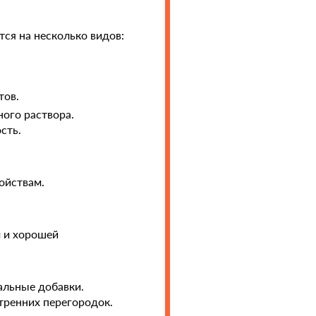
ся на несколько видов:
тов.
ого раствора.
сть.
ойствам.
м и хорошей
альные добавки.
тренних перегородок.