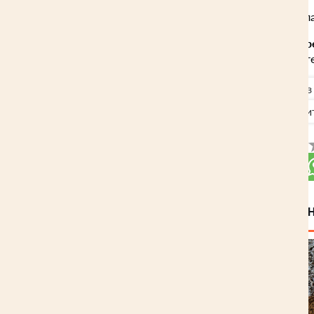
Компания
«БрусЛес»
предла
Закажите качественную дре
заказ можно на нашем сайте
Все категории
Дома из
Домокомплекты
Строи
Оцените статью:
Поделиться:
Возможно, вас заи