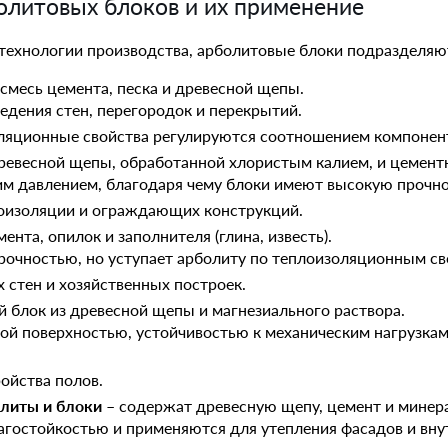
олитовых блоков и их применение
 технологии производства, арболитовые блоки подразделяют
смесь цемента, песка и древесной щепы.
едения стен, перегородок и перекрытий.
ляционные свойства регулируются соотношением компонен
древесной щепы, обработанной хлористым калием, и цементн
м давлением, благодаря чему блоки имеют высокую прочно
оизоляции и ограждающих конструкций.
ента, опилок и заполнителя (глина, известь).
рочностью, но уступает арболиту по теплоизоляционным св
 стен и хозяйственных построек.
 блок из древесной щепы и магнезиального раствора.
кой поверхностью, устойчивостью к механическим нагрузка
ойства полов.
литы и блоки
– содержат древесную щепу, цемент и минер
гостойкостью и применяются для утепления фасадов и вну