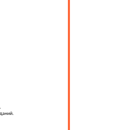
.
даний.