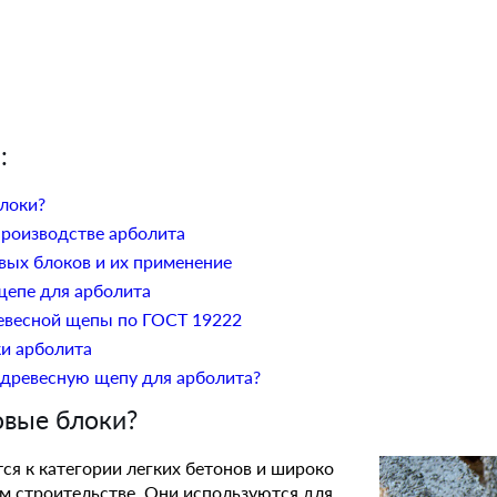
:
локи?
производстве арболита
вых блоков и их применение
щепе для арболита
евесной щепы по ГОСТ 19222
ки арболита
 древесную щепу для арболита?
овые блоки?
ся к категории легких бетонов и широко
 строительстве. Они используются для