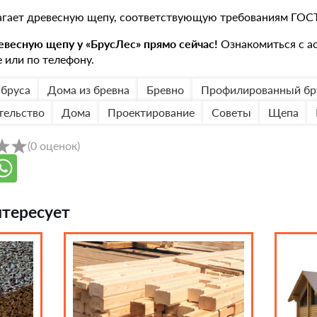
гает древесную щепу, соответствующую требованиям ГОС
весную щепу у «БрусЛес» прямо сейчас!
Ознакомиться с а
 или по телефону.
 бруса
Дома из бревна
Бревно
Профилированный бр
тельство
Дома
Проектирование
Советы
Щепа
(
0
оценок
)
нтересует