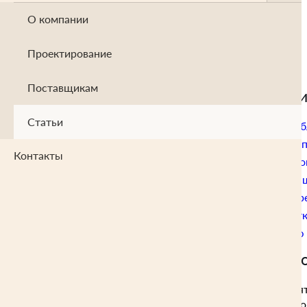
блоков
О компании
1947
Проектирование
Автор: ООО "ФЛАГМАН"
Поставщикам
Содержание статьи
Статьи
Что такое арболитовые б
Роль древесной щепы в 
Контакты
Разновидности арболито
Требования к древесной 
Основные параметры др
Достоинства и недостат
Где купить качественную
Что такое арболит
Арболитовые блоки относят
применяются в малоэтажном