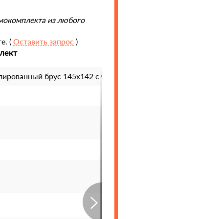
мокомплекта из любого
е. (
Оставить запрос
)
лект
ированный брус 145х142 с чашками