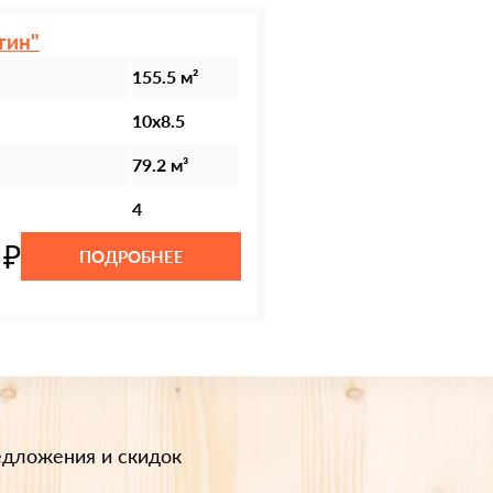
тин"
155.5 м²
10х8.5
79.2 м³
4
 ₽
ПОДРОБНЕЕ
едложения и скидок