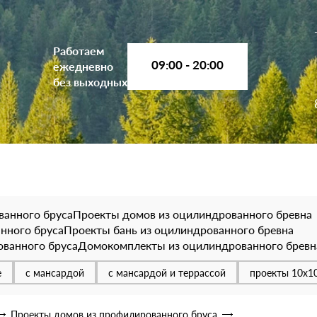
Работаем
09:00 - 20:00
ежедневно
без выходных
ванного бруса
Проекты домов из оцилиндрованного бревна
нного бруса
Проекты бань из оцилиндрованного бревна
ванного бруса
Домокомплекты из оцилиндрованного бревн
е
с мансардой
с мансардой и террассой
проекты 10х1
Проекты домов из профилированного бруса