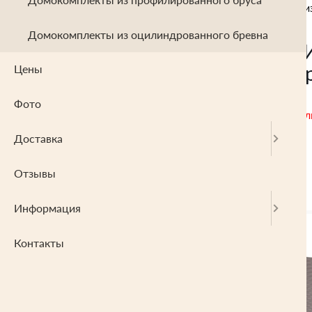
Проект "Игнат" одноэтажный дом и
Домокомплекты из оцилиндрованного бревна
Проект "
профилир
Цены
Фото
В данный момент набл
Доставка
Отзывы
Информация
Контакты