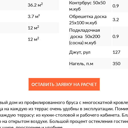
Контрбрус 50х50
2
36.2 м
0.9
м.куб
3.7 м²
Обрешетка доска
3.2
25х100 м.куб
2
12 м
Подкладочная
доска 50х200
0.9
2
12 м
(сосна) м.куб
Джут, рул
127
Нагель, п.м
350
ОСТАВИТЬ ЗАЯВКУ НА РАСЧЕТ
вый дом из профилированного бруса с многоскатной кровл
а на каждую из террас очень удобны в эксплуатации. Помим
аждую террасу: из кухни-столовой и рабочего кабинета. Бл
о на открытом воздухе. Большой процент остекления гостин
 шире, просторнее и удобнее.