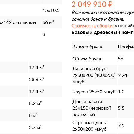
2 049 910 ₽
15х10.5
Возможно изготовление до
сечения бруса и бревна.
х142 с чашками
56 м³
Стоимость сборки:
уточняйт
Базовый древесный комп
3
Размер бруса
Профил
Объем бруса
56
17.4 м²
Лаги пола брус
2х50х200 (100х200)
9.24
28.8 м²
м.куб
17.4 м²
Брусок 25х50 м.куб
1.2
Доска наката
8.2 м²
25х150 (черновой
5.5
2
пол) м.куб
8 м
Стропило доск
7.2
2
3.7 м
2х50х200 м.куб