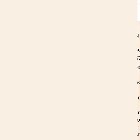
Наши контакты
Домокомплекты,
+7 (920) 157 85
(Мария Валентин
Опилки и стружк
8 (800) 550 171
Электронная поч
lesstr
Продажи:
Проектирование:
is.marusy@mail.