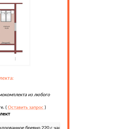
лекта:
мокомплекта из любого
е. (
Оставить запрос
)
лект
дрованное бревно 220 с чашками