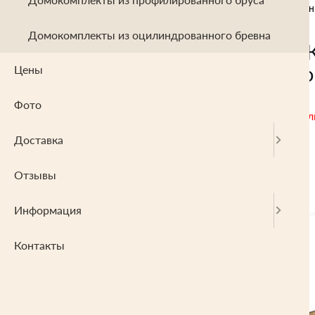
Проект "Кристина" из оцилиндрован
Домокомплекты из оцилиндрованного бревна
Проект "
мансардо
Цены
Фото
В данный момент набл
Доставка
Отзывы
Информация
Контакты