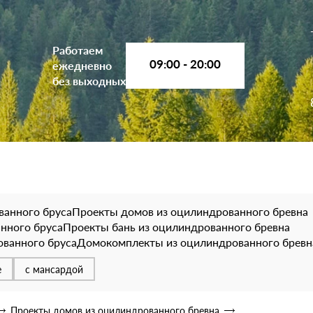
Работаем
09:00 - 20:00
ежедневно
без выходных
ванного бруса
Проекты домов из оцилиндрованного бревна
нного бруса
Проекты бань из оцилиндрованного бревна
ванного бруса
Домокомплекты из оцилиндрованного бревн
е
с мансардой
Проекты домов из оцилиндрованного бревна