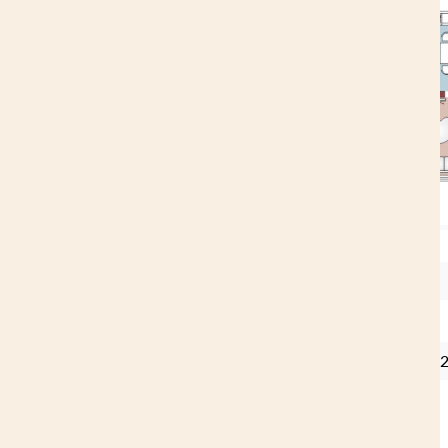
Общая площадь дома
Габариты здания
Оцилиндрованное бревно 2
Количество жилых комнат