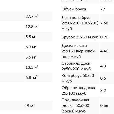
Объем бруса
79
27.7 м²
Лаги пола брус
2х50х200 (100х200)
7.68
12.8 м²
м.куб
5.5 м²
Брусок 25х50 м.куб
0.96
Доска наката
2
6.3 м
25х150 (черновой
4.46
2
пол) м.куб
5.5 м
Стропило доск
4.8
13.5 м²
2х50х200 м.куб
Контрбрус 50х50
2
6.8 м
0.6
м.куб
Обрешетка доска
3.2
25х100 м.куб
Подкладочная
доска 50х200
0.66
19 м²
(сосна) м.куб