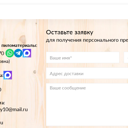
Оставьте заявку
для получения персонального пр
 пиломатериалы:
70
овна)
а:
0
та:
oy10@mail.ru
ru