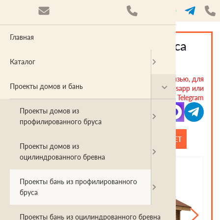
Главная
Проект "Лада" баня из бруса
38.3 кв. м из проф.бруса
Каталог
В данный момент наблюдаются проблемы со связью, для
Проекты домов и бань
оперативного решения вопросов пишите в Whatsapp или
Telegram
Проекты домов из
профилированного бруса
458 250 ₽
ОСТАВИТЬ ЗАЯВКУ НА РАСЧЕТ
Проекты домов из
оцилиндрованного бревна
Проекты бань из профилированного
бруса
Проекты бань из оцилиндрованного бревна