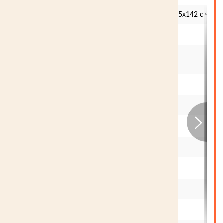
Размер бруса
Профилированный брус 95х142 с чашк
Объем бруса
13
Лаги пола брус
2х50х200 (100х200)
1.92
м.куб
Брусок 25х50 м.куб
0.24
Доска наката 25х150
1.46
(черновой пол) м.куб
Стропило доск
2.04
2х50х200 м.куб
Контрбрус 50х50
0.51
м.куб
Обрешетка доска
2.4
25х100 м.куб
Подкладочная доска
0.36
50х200 (сосна) м.куб
Джут, рул
34