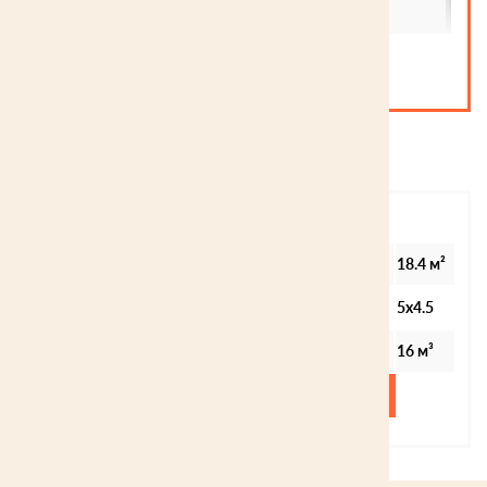
Нагель, п.м
300
ОСТАВИТЬ ЗАЯВКУ НА РАСЧЕТ
Похожие модели
Баня из профбруса, проект "Нона"
Общая площадь дома
18.4 м²
Габариты здания
5х4.5
Профилированный брус 145х142 с чашками
16 м³
485 745 ₽
ПОДРОБНЕЕ