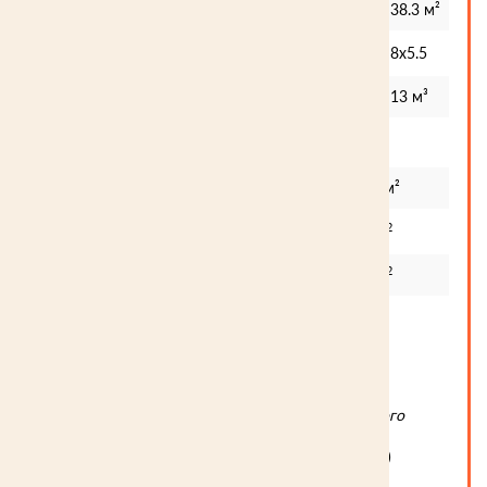
Общая площадь дома
38.3 м²
Габариты здания
8х5.5
Профилированный брус 95х142 с чашками
13 м³
1 этаж
Комната отдыха
14.7 м²
2
Парилка
5.8 м
2
Душевая
5.8 м
2
Терраса
12 м
Стоимость базового комплекта:
458 250 ₽
Возможно изготовление домокомплекта из любого
сечения бруса и бревна.
Стоимость сборки:
уточняйте. (
Оставить запрос
)
Базовый древесный комплект